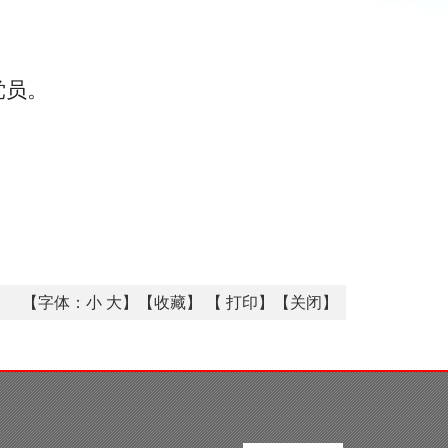
党员。
【字体：
小
大
】【
收藏
】 【
打印
】【
关闭
】