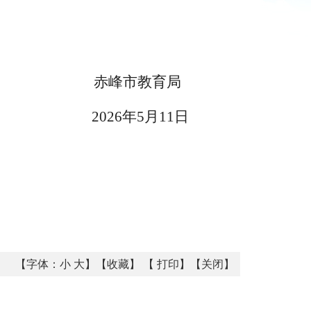
赤峰市
教育局
20
2
6
年
5
月
11
日
【字体：
小
大
】【
收藏
】 【
打印
】【
关闭
】