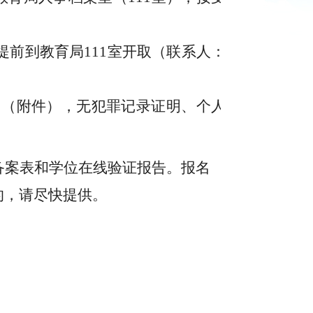
提前到教育局
111室开取
（联系人：
》（附件），
无犯罪记录证明、个人
备案表
和
学位在线验证报告
。报名
的，请尽快提供
。