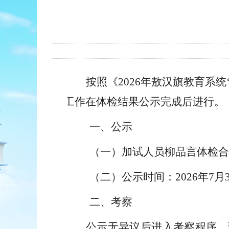
按照《
202
6
年敖汉旗教育系统
工作在体检结果公示完成后进行。
一、公示
（一）加试人员柳品言体检合
（二）
公示时间
：
202
6
年
7
月
二、考察
公示无异议后进入考察程序，