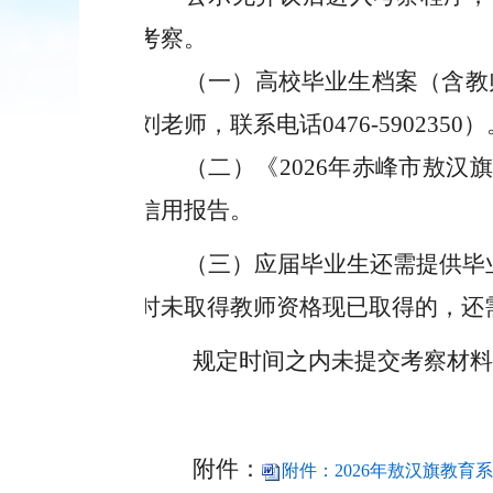
考察。
（一）
高校毕业生
档案（
含
教
刘老师，联系电话
0476-5902350）
（二）
《
202
6
年赤峰市敖汉
信用报告。
（三）
应届毕业生还需提供
毕
时未取得
教师资格
现已取得的，还
规定时间之内未提交
考察材料
附件：
附件：2026年敖汉旗教育系