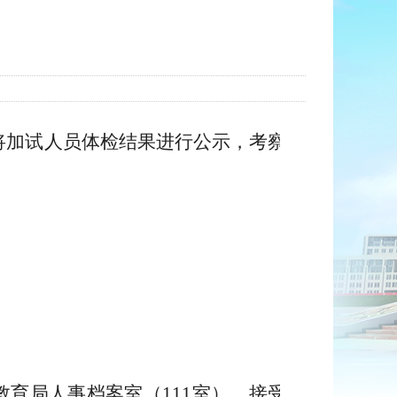
将加试人员体检结果进行公示，
考察
教育局人事档案室（
111室）
，
接受