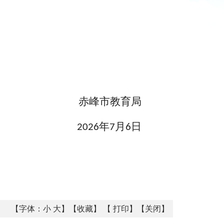
赤峰市教育局
年
月
日
2026
7
6
【字体：
小
大
】【
收藏
】 【
打印
】【
关闭
】