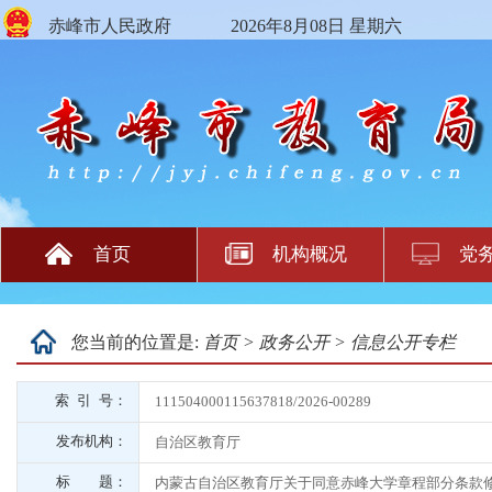
赤峰市人民政府
2026年8月08日 星期六
首页
机构概况
党
您当前的位置是:
首页
>
政务公开
>
信息公开专栏
索 引 号：
111504000115637818/2026-00289
发布机构：
自治区教育厅
标 题：
内蒙古自治区教育厅关于同意赤峰大学章程部分条款